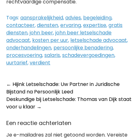
rechtvaardige compensatie.
Tags:
aansprakelijkheid
,
advies
,
begeleiding
,
contacteer
,
diensten
,
ervaring
,
expertise
,
gratis
diensten
,
john beer
,
john beer letselschade
advocaat
,
kosten per uur
,
letselschade advocaat
,
onderhandelingen
,
persoonlijke benadering
,
procesvoering
,
salaris
,
schadevergoedingen
,
uurtarief
,
verdient
Post
←
Hijink Letselschade: Uw Partner in Juridische
Bijstand na Persoonlijk Leed
navigation
Deskundige bij Letselschade: Thomas van Dijk staat
voor u klaar
→
Een reactie achterlaten
Je e-mailadres zal niet getoond worden.
Vereiste