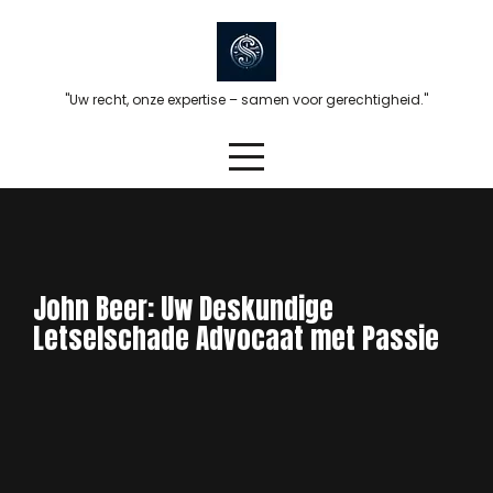
Skip
to
content
"Uw recht, onze expertise – samen voor gerechtigheid."
John Beer: Uw Deskundige
Letselschade Advocaat met Passie