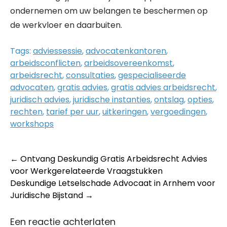
ondernemen om uw belangen te beschermen op
de werkvloer en daarbuiten.
Tags:
adviessessie
,
advocatenkantoren
,
arbeidsconflicten
,
arbeidsovereenkomst
,
arbeidsrecht
,
consultaties
,
gespecialiseerde
advocaten
,
gratis advies
,
gratis advies arbeidsrecht
,
juridisch advies
,
juridische instanties
,
ontslag
,
opties
,
rechten
,
tarief per uur
,
uitkeringen
,
vergoedingen
,
workshops
Post
←
Ontvang Deskundig Gratis Arbeidsrecht Advies
voor Werkgerelateerde Vraagstukken
navigation
Deskundige Letselschade Advocaat in Arnhem voor
Juridische Bijstand
→
Een reactie achterlaten