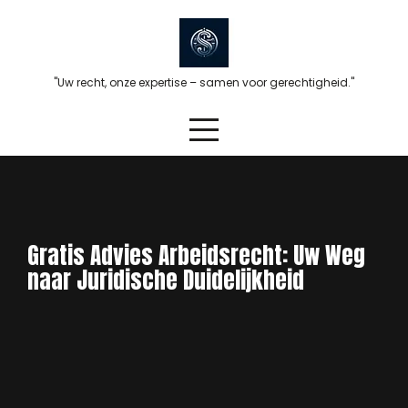
Skip
to
content
"Uw recht, onze expertise – samen voor gerechtigheid."
Gratis Advies Arbeidsrecht: Uw Weg
naar Juridische Duidelijkheid