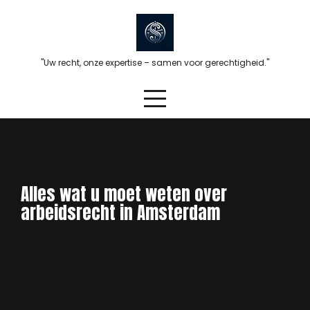
Skip
to
content
"Uw recht, onze expertise – samen voor gerechtigheid."
Alles wat u moet weten over
arbeidsrecht in Amsterdam