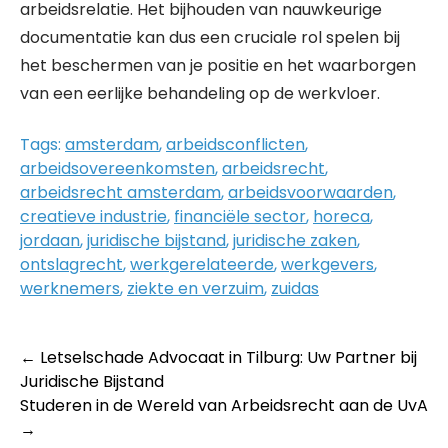
arbeidsrelatie. Het bijhouden van nauwkeurige
documentatie kan dus een cruciale rol spelen bij
het beschermen van je positie en het waarborgen
van een eerlijke behandeling op de werkvloer.
Tags:
amsterdam
,
arbeidsconflicten
,
arbeidsovereenkomsten
,
arbeidsrecht
,
arbeidsrecht amsterdam
,
arbeidsvoorwaarden
,
creatieve industrie
,
financiële sector
,
horeca
,
jordaan
,
juridische bijstand
,
juridische zaken
,
ontslagrecht
,
werkgerelateerde
,
werkgevers
,
werknemers
,
ziekte en verzuim
,
zuidas
Post
←
Letselschade Advocaat in Tilburg: Uw Partner bij
Juridische Bijstand
navigation
Studeren in de Wereld van Arbeidsrecht aan de UvA
→