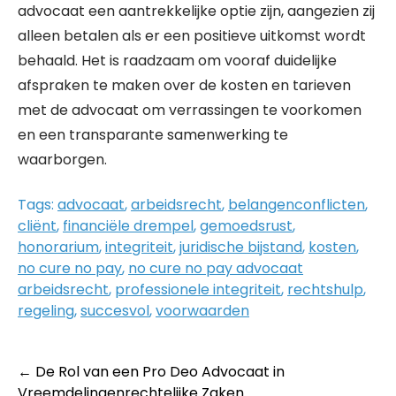
advocaat een aantrekkelijke optie zijn, aangezien zij
alleen betalen als er een positieve uitkomst wordt
behaald. Het is raadzaam om vooraf duidelijke
afspraken te maken over de kosten en tarieven
met de advocaat om verrassingen te voorkomen
en een transparante samenwerking te
waarborgen.
Tags:
advocaat
,
arbeidsrecht
,
belangenconflicten
,
cliënt
,
financiële drempel
,
gemoedsrust
,
honorarium
,
integriteit
,
juridische bijstand
,
kosten
,
no cure no pay
,
no cure no pay advocaat
arbeidsrecht
,
professionele integriteit
,
rechtshulp
,
regeling
,
succesvol
,
voorwaarden
Post
←
De Rol van een Pro Deo Advocaat in
Vreemdelingenrechtelijke Zaken