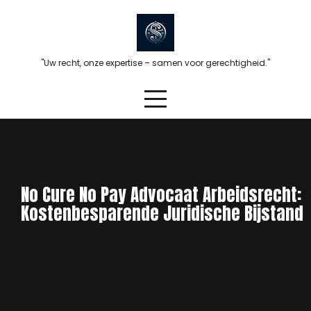
Skip
to
content
"Uw recht, onze expertise – samen voor gerechtigheid."
No Cure No Pay Advocaat Arbeidsrecht:
Kostenbesparende Juridische Bijstand