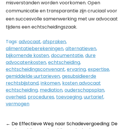
misverstanden worden voorkomen. Open
communicatie en transparantie zijn cruciaal voor
een succesvolle samenwerking met uw advocaat
tijdens een echtscheidingszaak.
Tags:
advocaat
,
afspraken
,
alimentatieberekeningen
,
alternatieven
,
bijkomende kosten
,
documentatie
,
dure
advocatenkosten
,
echtscheiding
,
echtscheidingsconvenant
,
ervaring
,
expertise
,
gemiddelde uurtarieven
,
gesubsidieerde
rechtsbijstand
,
inkomen
,
kosten advocaat
echtscheiding
,
mediation
,
ouderschapsplan
,
overheid
,
procedures
,
toevoeging
,
uurtarief
,
vermogen
Post
←
De Effectieve Weg naar Schadevergoeding: De