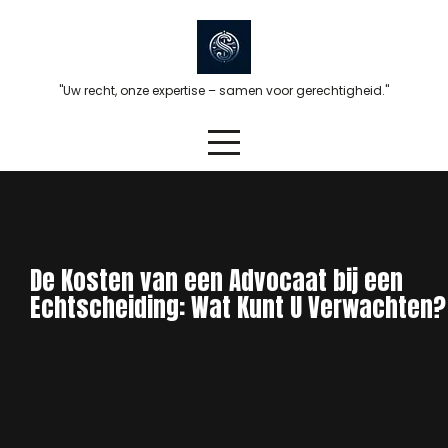
Skip
to
content
"Uw recht, onze expertise – samen voor gerechtigheid."
De Kosten van een Advocaat bij een
Echtscheiding: Wat Kunt U Verwachten?