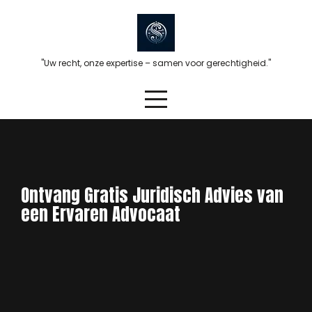
Skip
to
content
"Uw recht, onze expertise – samen voor gerechtigheid."
Ontvang Gratis Juridisch Advies van
een Ervaren Advocaat