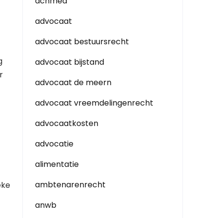
achmea
advocaat
advocaat bestuursrecht
g
advocaat bijstand
r
advocaat de meern
advocaat vreemdelingenrecht
advocaatkosten
advocatie
alimentatie
ambtenarenrecht
eke
anwb