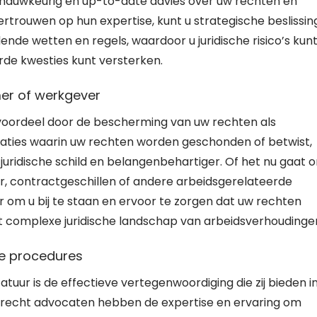
 nauwkeurig en up-to-date advies over uw rechten en
ertrouwen op hun expertise, kunt u strategische beslissi
nde wetten en regels, waardoor u juridische risico’s kun
rde kwesties kunt versterken.
er of werkgever
voordeel door de bescherming van uw rechten als
aties waarin uw rechten worden geschonden of betwist,
juridische schild en belangenbehartiger. Of het nu gaat 
er, contractgeschillen of andere arbeidsgerelateerde
r om u bij te staan en ervoor te zorgen dat uw rechten
 complexe juridische landschap van arbeidsverhoudinge
he procedures
tuur is de effectieve vertegenwoordiging die zij bieden i
dsrecht advocaten hebben de expertise en ervaring om