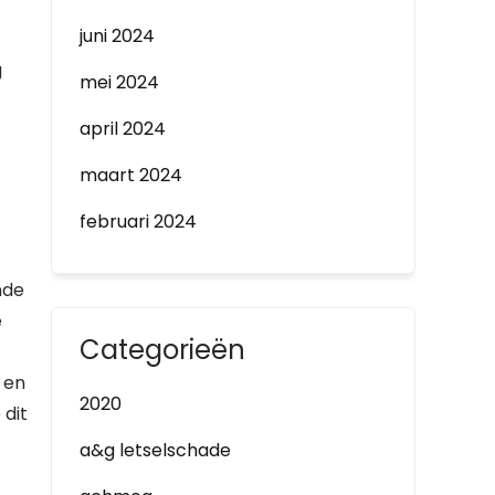
juni 2024
g
mei 2024
april 2024
maart 2024
februari 2024
nde
e
Categorieën
 en
2020
dit
a&g letselschade