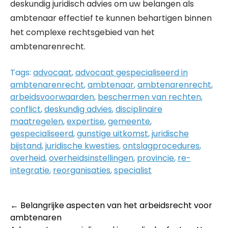
deskundig juridisch advies om uw belangen als
ambtenaar effectief te kunnen behartigen binnen
het complexe rechtsgebied van het
ambtenarenrecht.
Tags:
advocaat
,
advocaat gespecialiseerd in
ambtenarenrecht
,
ambtenaar
,
ambtenarenrecht
,
arbeidsvoorwaarden
,
beschermen van rechten
,
conflict
,
deskundig advies
,
disciplinaire
maatregelen
,
expertise
,
gemeente
,
gespecialiseerd
,
gunstige uitkomst
,
juridische
bijstand
,
juridische kwesties
,
ontslagprocedures
,
overheid
,
overheidsinstellingen
,
provincie
,
re-
integratie
,
reorganisaties
,
specialist
Post
←
Belangrijke aspecten van het arbeidsrecht voor
ambtenaren
navigation