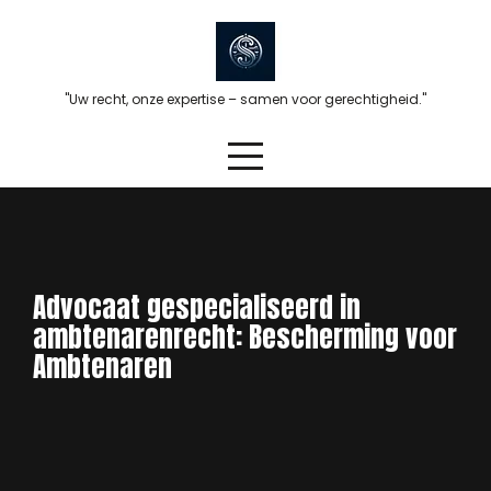
Skip
to
content
"Uw recht, onze expertise – samen voor gerechtigheid."
Advocaat gespecialiseerd in
ambtenarenrecht: Bescherming voor
Ambtenaren