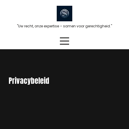
Skip
to
content
"Uw recht, onze expertise – samen voor gerechtigheid."
Privacybeleid