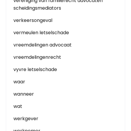
vereniging van familierecht advocaten
scheidingsmediators
verkeersongeval
vermeulen letselschade
vreemdelingen advocaat
vreemdelingenrecht
vyvre letselschade
waar
wanneer
wat
werkgever
werknemer