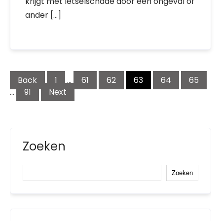
krijgt met letselschade door een ongeval of
ander […]
Berichtnavigatie
Back
1
…
61
62
63
64
65
…
91
Next
Zoeken
Zoeken