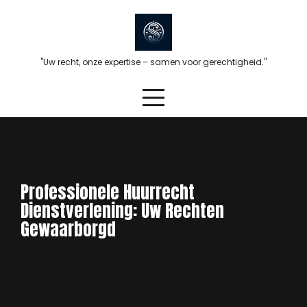
Skip
to
content
"Uw recht, onze expertise – samen voor gerechtigheid."
Professionele Huurrecht
Dienstverlening: Uw Rechten
Gewaarborgd