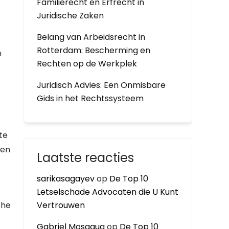
Familierecht en Erfrecht in
Juridische Zaken
Belang van Arbeidsrecht in
Rotterdam: Bescherming en
n
Rechten op de Werkplek
Juridisch Advies: Een Onmisbare
Gids in het Rechtssysteem
te
den
Laatste reacties
sarikasagayev
op
De Top 10
Letselschade Advocaten die U Kunt
che
Vertrouwen
Gabriel Mosaqua
op
De Top 10