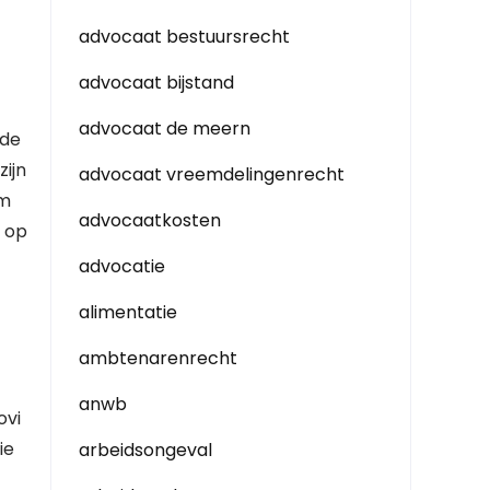
advocaat bestuursrecht
advocaat bijstand
advocaat de meern
ade
ijn
advocaat vreemdelingenrecht
om
advocaatkosten
 op
advocatie
alimentatie
ambtenarenrecht
anwb
ovi
ie
arbeidsongeval