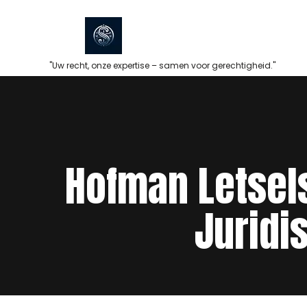
Skip
to
content
"Uw recht, onze expertise – samen voor gerechtigheid."
Hofman Letsel
Juridi