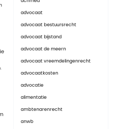
achmea
n
advocaat
advocaat bestuursrecht
advocaat bijstand
advocaat de meern
ie
advocaat vreemdelingenrecht
.
advocaatkosten
advocatie
alimentatie
ambtenarenrecht
om
anwb