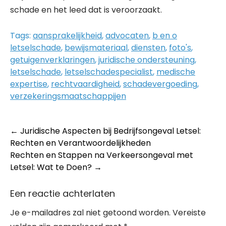
schade en het leed dat is veroorzaakt.
Tags:
aansprakelijkheid
,
advocaten
,
b en o
letselschade
,
bewijsmateriaal
,
diensten
,
foto's
,
getuigenverklaringen
,
juridische ondersteuning
,
letselschade
,
letselschadespecialist
,
medische
expertise
,
rechtvaardigheid
,
schadevergoeding
,
verzekeringsmaatschappijen
Post
←
Juridische Aspecten bij Bedrijfsongeval Letsel:
Rechten en Verantwoordelijkheden
navigation
Rechten en Stappen na Verkeersongeval met
Letsel: Wat te Doen?
→
Een reactie achterlaten
Je e-mailadres zal niet getoond worden.
Vereiste