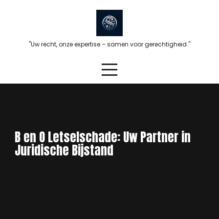
Skip
to
content
"Uw recht, onze expertise – samen voor gerechtigheid."
B en O Letselschade: Uw Partner in
Juridische Bijstand